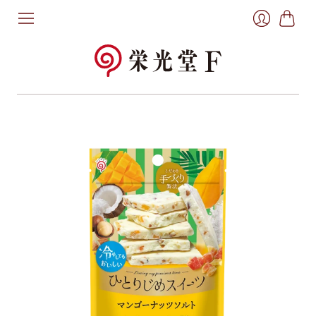
お
ロ
買
グ
い
イ
物
ン
か
ご