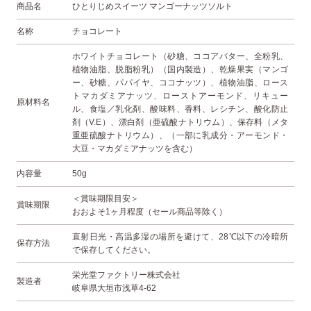
商品名
ひとりじめスイーツ マンゴーナッツソルト
名称
チョコレート
ホワイトチョコレート（砂糖、ココアバター、全粉乳、
植物油脂、脱脂粉乳）（国内製造）、乾燥果実（マンゴ
ー、砂糖、パパイヤ、ココナッツ）、植物油脂、ロース
トマカダミアナッツ、ローストアーモンド、リキュー
原材料名
ル、食塩／乳化剤、酸味
料、香料、レシチン、酸化防止
剤（V.E）、漂白剤（亜硫酸ナトリウム）、保存料（メタ
重亜硫酸ナトリウム）、（一部に乳成分・アーモンド・
大豆・マカダミアナッツを含む）
内容量
50g
＜賞味期限目安＞
賞味期限
おおよそ1ヶ月程度（セール商品等除く）
直射日光・高温多湿の場所を避けて、28℃以下の冷暗所
保存方法
で保存してください。
栄光堂ファクトリー株式会社
製造者
岐阜県大垣市浅草4-62