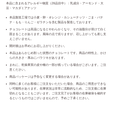
本品に含まれるアレルギー物質（28品目中）：乳成分・アーモンド・大
豆・マカダミアナッツ
本品製造工場では小麦・卵・オレンジ・カシューナッツ・ごま・バナ
ナ・もも・りんご・ゼラチンを含む製品を製造しております。
チョコレートは高温になるとやわらかくなり、その油脂分が溶けて白く
固まることがあります。風味の点で劣りますが、召し上がっても差し支
えございません。
開封後はお早めにお召し上がりください。
本品はあらかじめ割った状態のチョコレートです。商品の特性上、かけ
らの大きさ・厚みにバラツキがあります。
まれに、乾燥果実の皮や種の一部が残っている場合がございます。ご注
意ください。
商品パッケージは予告なく変更する場合があります。
同時に多くのお客様にご注文をいただいた場合、商品のご用意ができな
い可能性があります。在庫状況は非常に流動的なため、ご注文後に在庫
切れとなることもございます。ご注文完了がお客様の在庫確保を確約す
るというものではございませんので、予めご了承ください。