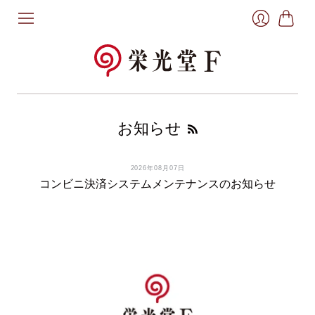
お
ロ
買
グ
い
イ
物
ン
か
ご
お知らせ
2026年08月07日
コンビニ決済システムメンテナンスのお知らせ