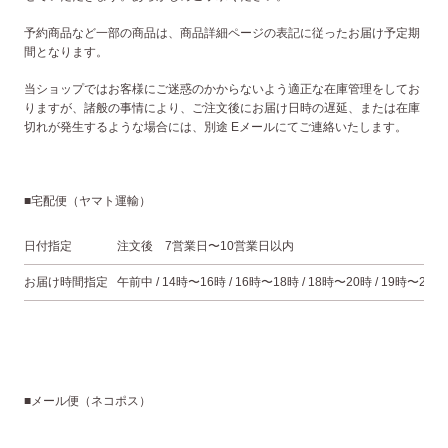
予約商品など一部の商品は、商品詳細ページの表記に従ったお届け予定期
間となります。
当ショップではお客様にご迷惑のかからないよう適正な在庫管理をしてお
りますが、諸般の事情により、ご注文後にお届け日時の遅延、または在庫
切れが発生するような場合には、別途 Eメールにてご連絡いたします。
■宅配便（ヤマト運輸）
日付指定
注文後 7営業日〜10営業日以内
お届け時間指定
午前中 / 14時〜16時 / 16時〜18時 / 18時〜20時 / 19時〜21時
■メール便（ネコポス）