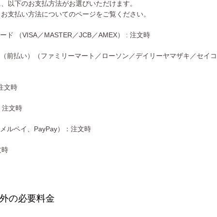
に、以下のお支払方法がお選びいただけます。
とお支払い方法についてのページをご覧ください。
ド （VISA／MASTER／JCB／AMEX） : 注文時
済（前払い）（ファミリーマート／ローソン／デイリーヤマザキ／セイ
y：注文時
ay：注文時
メルペイ、PayPay）：注文時
文時
外の必要料金