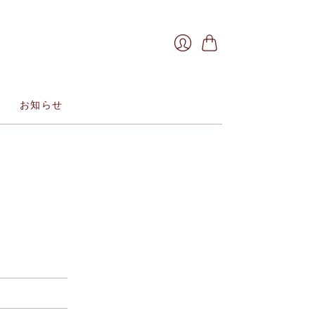
お
ロ
買
グ
い
イ
物
お知らせ
ン
か
ご