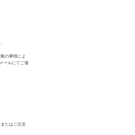
す。
諸般の事情によ
メールにてご連
、またはご注文