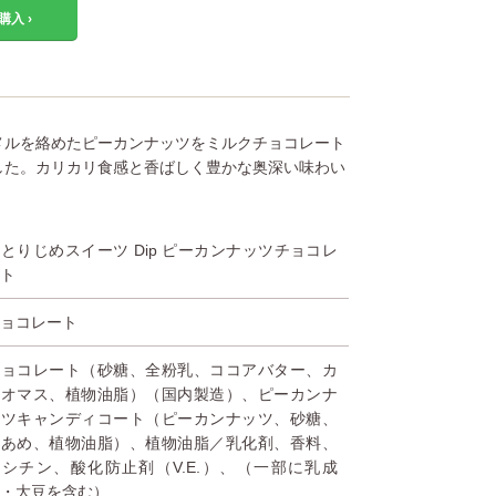
購入 ›
メルを絡めたピーカンナッツをミルクチョコレート
した。カリカリ食感と香ばしく豊かな奥深い味わい
とりじめスイーツ Dip ピーカンナッツチョコレ
ート
チョコレート
チョコレート（砂糖、全粉乳、ココアバター、カ
カオマス、植物油脂）（国内製造）、ピーカンナ
ッツキャンディコート（ピーカンナッツ、砂糖、
水あめ、植物油脂）、植物油脂／乳化剤、香料、
レシチン、酸化防止剤（V.E.）、（一部に乳成
分・大豆を含む）