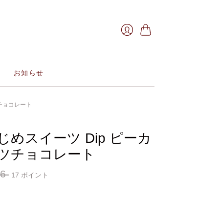
お
ロ
買
グ
い
イ
物
お知らせ
ン
か
ご
ツチョコレート
じめスイーツ Dip ピーカ
ツチョコレート
86
17
ポイント