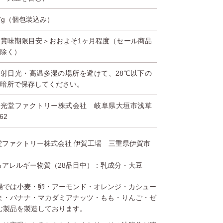
7g（個包装込み）
＜賞味期限目安＞おおよそ1ヶ月程度（セール商品
等除く）
直射日光・高温多湿の場所を避けて、28℃以下の
冷暗所で保存してください。
栄光堂ファクトリー株式会社 岐阜県大垣市浅草
-62
堂ファクトリー株式会社 伊賀工場 三重県伊賀市
るアレルギー物質（28品目中）：乳成分・大豆
場では小麦・卵・アーモンド・オレンジ・カシュー
ま・バナナ・マカダミアナッツ・もも・りんご・ゼ
む製品を製造しております。