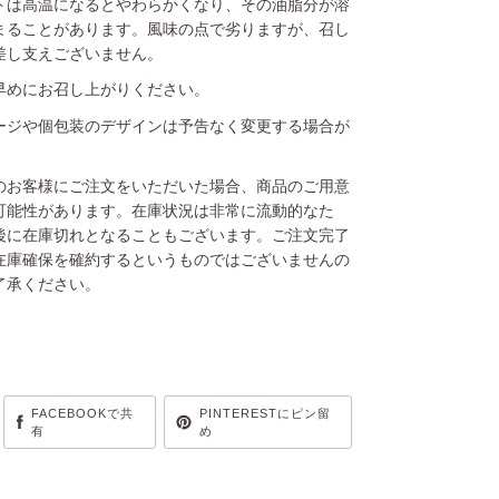
トは高温になるとやわらかくなり、その油脂分が溶
まることがあります。風味の点で劣りますが、召し
差し支えございません。
早めにお召し上がりください。
ージや個包装のデザインは予告なく変更する場合が
のお客様にご注文をいただいた場合、商品のご用意
可能性があります。在庫状況は非常に流動的なた
後に在庫切れとなることもございます。ご注文完了
在庫確保を確約するというものではございませんの
了承ください。
FACEBOOKで共
PINTERESTにピン留
有
め