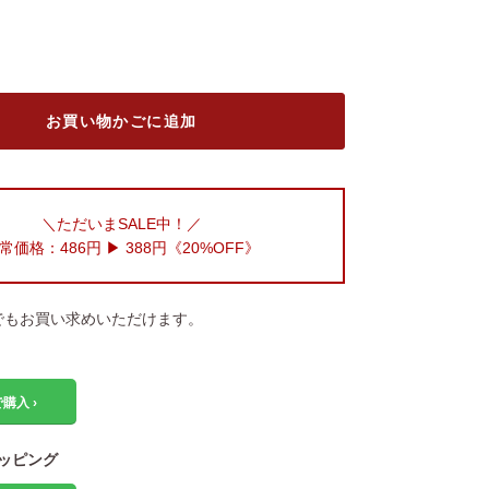
お買い物かごに追加
＼ただいまSALE中！／
常価格：486円 ▶︎
388円《20%OFF》
でもお買い求めいただけます。
購入 ›
ョッピング