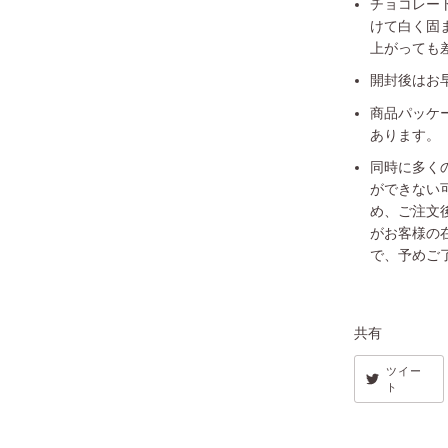
チョコレー
けて白く固
上がっても
開封後はお
商品パッケ
あります。
同時に多く
ができない
め、ご注文
がお客様の
で、予めご
共有
ツイー
ト