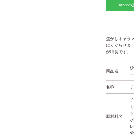
Yahoo!で
焦がしキャラ
にくぐらせま
が特長です。
ひ
商品名
名称
原材料名