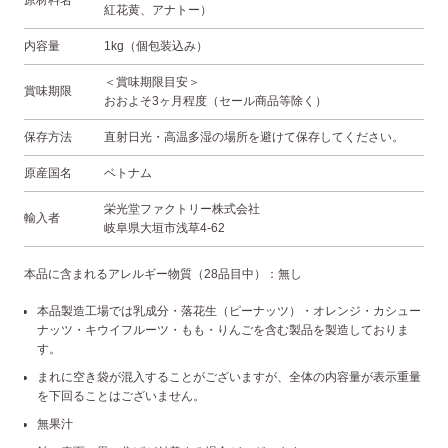
原材料名
紅花黄、アナトー）
内容量
1kg（個包装込み）
＜賞味期限目安＞
賞味期限
おおよそ3ヶ月程度（セール商品等除く）
保存方法
直射日光・高温多湿の場所を避けて保存してください。
原産国名
ベトナム
栄光堂ファクトリー株式会社
輸入者
岐阜県大垣市浅草4-62
本品に含まれるアレルギー物質（28品目中）：無し
本品製造工場では乳成分・落花生（ピーナッツ）・オレンジ・カシュー
ナッツ・キウイフルーツ・もも・りんごを含む製品を製造しておりま
す。
まれに空き袋が混入することがございますが、全体の内容量が表示重量
を下回ることはございません。
無果汁