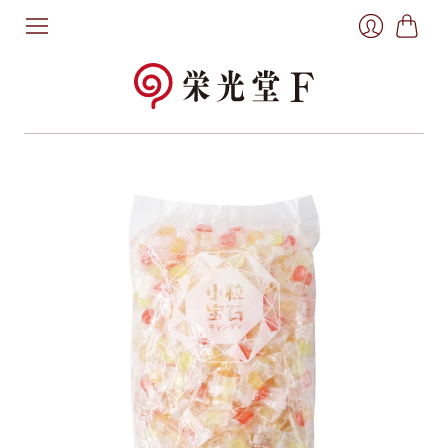
お
ロ
買
グ
い
イ
物
ン
か
ご