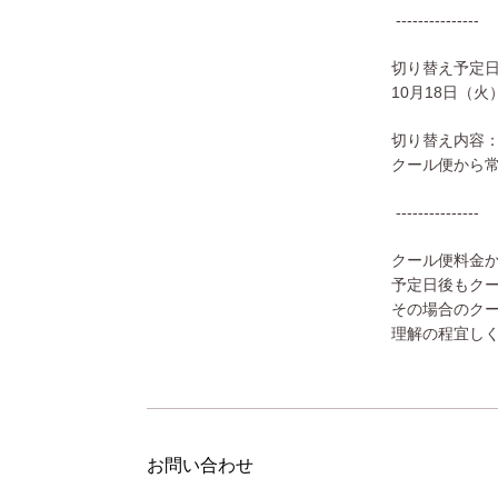
---------------
切り替え予定
10月
18
日（火
切り替え内容
クール便から
---------------
クール便料金
予定日後もク
その場合のク
理解の程宜し
お問い合わせ