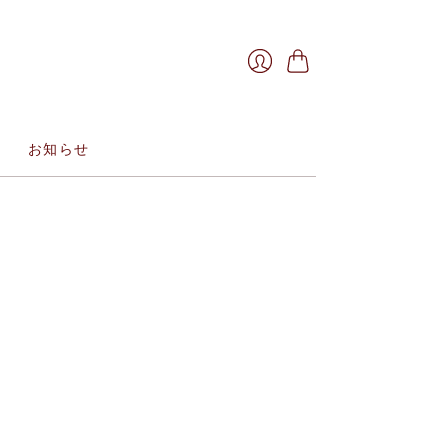
お
ロ
買
グ
い
イ
物
お知らせ
ン
か
ご