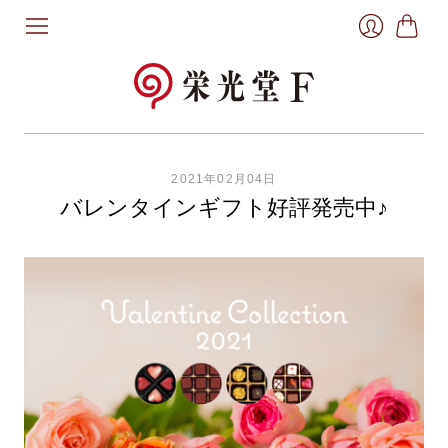
お
ロ
買
グ
い
イ
物
ン
か
ご
2021年02月04日
バレンタインギフト好評発売中♪